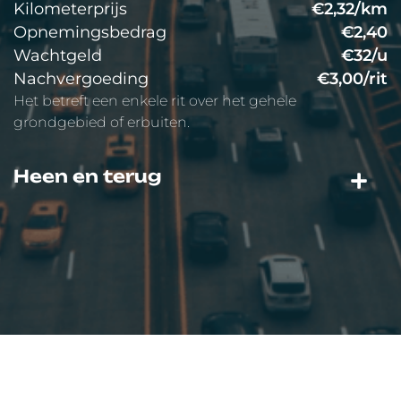
Kilometerprijs
€2,32/km
Opnemingsbedrag
€2,40
Wachtgeld
€32/u
Nachvergoeding
€3,00/rit
Het betreft een enkele rit over het gehele
grondgebied of erbuiten.
Heen en terug