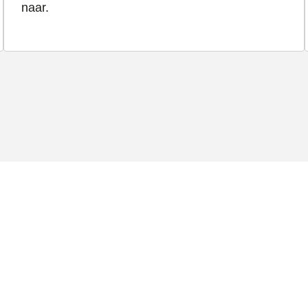
naar.
 door de gemeente/stad. U