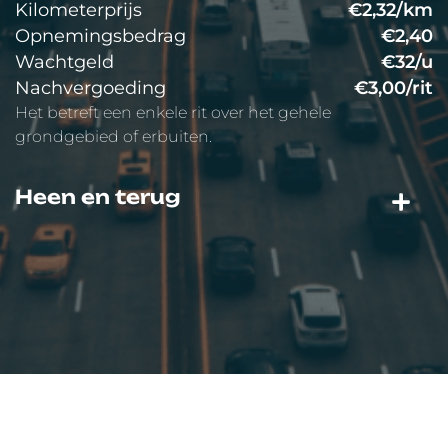
Kilometerprijs
€2,32/km
Opnemingsbedrag
€2,40
Wachtgeld
€32/u
Nachvergoeding
€3,00/rit
Het betreft een enkele rit over het gehele
grondgebied of erbuiten.
Heen en terug